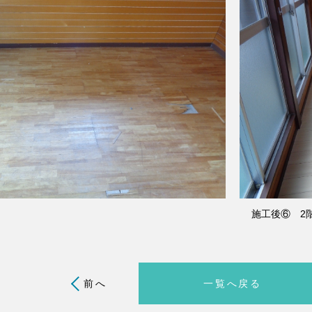
施工後⑥ 2
前へ
一覧へ戻る