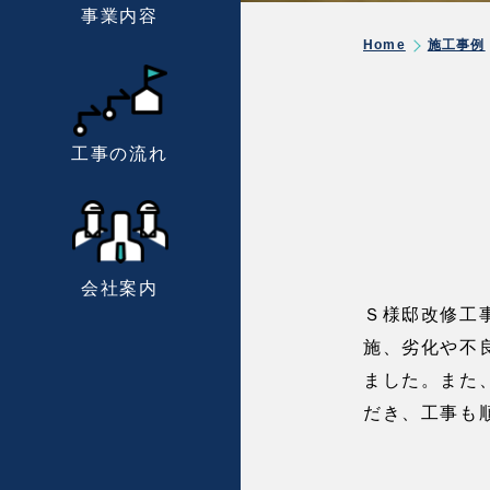
事業内容
Home
施工事例
工事の流れ
会社案内
Ｓ様邸改修工
施、劣化や不
ました。また
だき、工事も