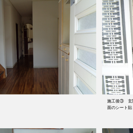
施工後③ 玄
面のシート貼