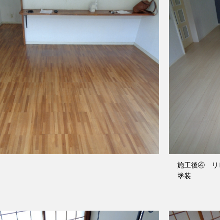
施工後④ リ
塗装