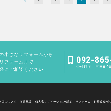
の小さなリフォームから
092-865
リフォームまで
受付時間 平日9:00
軽にご相談ください
務店について
商業施設
個人宅リノベーション/新築
リフォーム
外壁改修/公